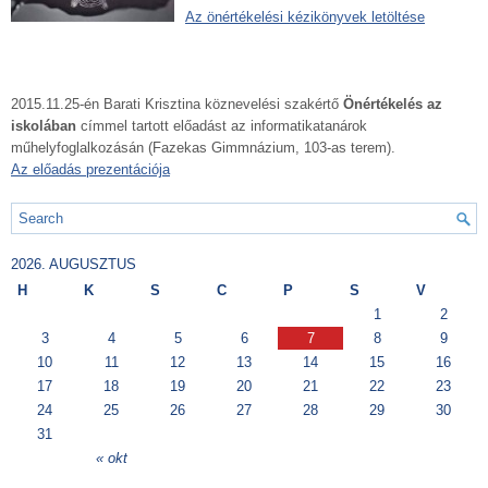
Az önértékelési kézikönyvek letöltése
2015.11.25-én Barati Krisztina köznevelési szakértő
Önértékelés az
iskolában
címmel tartott előadást az informatikatanárok
műhelyfoglalkozásán (Fazekas Gimmnázium, 103-as terem).
Az előadás prezentációja
2026. AUGUSZTUS
H
K
S
C
P
S
V
1
2
3
4
5
6
7
8
9
10
11
12
13
14
15
16
17
18
19
20
21
22
23
24
25
26
27
28
29
30
31
« okt