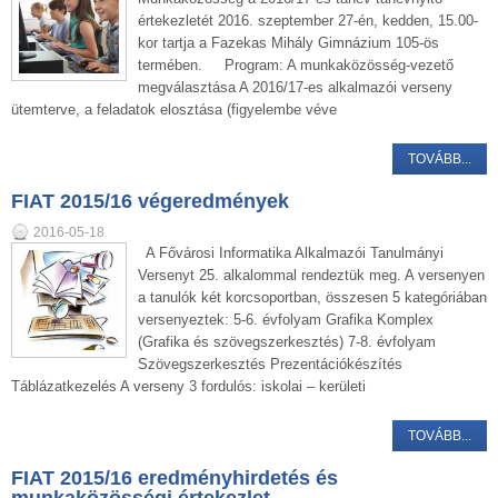
értekezletét 2016. szeptember 27-én, kedden, 15.00-
kor tartja a Fazekas Mihály Gimnázium 105-ös
termében. Program: A munkaközösség-vezető
megválasztása A 2016/17-es alkalmazói verseny
ütemterve, a feladatok elosztása (figyelembe véve
TOVÁBB...
FIAT 2015/16 végeredmények
2016-05-18
A Fővárosi Informatika Alkalmazói Tanulmányi
Versenyt 25. alkalommal rendeztük meg. A versenyen
a tanulók két korcsoportban, összesen 5 kategóriában
versenyeztek: 5-6. évfolyam Grafika Komplex
(Grafika és szövegszerkesztés) 7-8. évfolyam
Szövegszerkesztés Prezentációkészítés
Táblázatkezelés A verseny 3 fordulós: iskolai – kerületi
TOVÁBB...
FIAT 2015/16 eredményhirdetés és