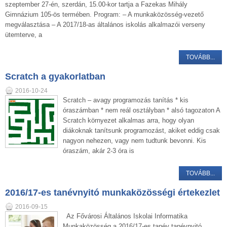
szeptember 27-én, szerdán, 15.00-kor tartja a Fazekas Mihály
Gimnázium 105-ös termében. Program: – A munkaközösség-vezető
megválasztása – A 2017/18-as általános iskolás alkalmazói verseny
ütemterve, a
TOVÁBB...
Scratch a gyakorlatban
2016-10-24
Scratch – avagy programozás tanítás * kis
óraszámban * nem reál osztályban * alsó tagozaton A
Scratch környezet alkalmas arra, hogy olyan
diákoknak tanítsunk programozást, akiket eddig csak
nagyon nehezen, vagy nem tudtunk bevonni. Kis
óraszám, akár 2-3 óra is
TOVÁBB...
2016/17-es tanévnyitó munkaközösségi értekezlet
2016-09-15
Az Fővárosi Általános Iskolai Informatika
Munkaközösség a 2016/17-es tanév tanévnyitó