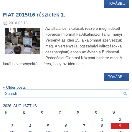
TOVÁBB...
FIAT 2015/16 részletek 1.
2016-02-13
Az általános iskolások részére meghirdetett
Fővárosi Informatika Alkalmazói Tanul mányi
Versenyt az idén 25. alkalommal szervezzük
meg. A versenyt (a jogszabályi változásokkal
összhangban) ebben az évben a Budapesti
Pedagógiai Oktatási Központ hirdette meg. A
korábbi versenyektől eltérés, hogy az idén nem
TOVÁBB...
«
Older posts
2026. AUGUSZTUS
H
K
S
C
P
S
V
1
2
3
4
5
6
7
8
9